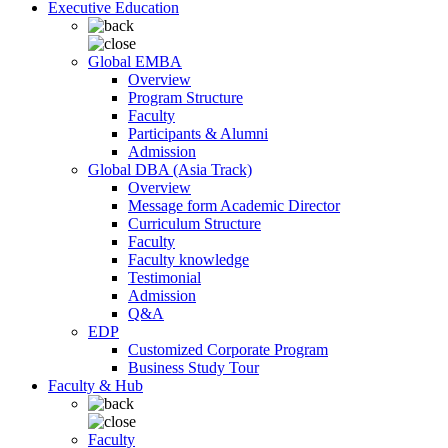
Executive Education
Global EMBA
Overview
Program Structure
Faculty
Participants & Alumni
Admission
Global DBA (Asia Track)
Overview
Message form Academic Director
Curriculum Structure
Faculty
Faculty knowledge
Testimonial
Admission
Q&A
EDP
Customized Corporate Program
Business Study Tour
Faculty & Hub
Faculty