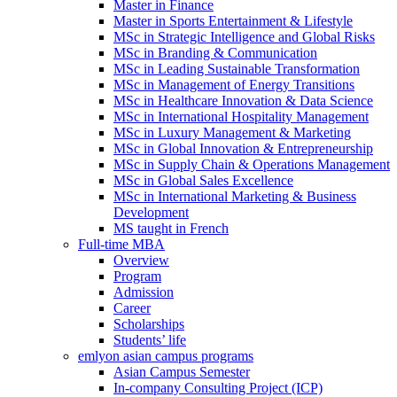
Master in Finance
Master in Sports Entertainment & Lifestyle
MSc in Strategic Intelligence and Global Risks
MSc in Branding & Communication
MSc in Leading Sustainable Transformation
MSc in Management of Energy Transitions
MSc in Healthcare Innovation & Data Science
MSc in International Hospitality Management
MSc in Luxury Management & Marketing
MSc in Global Innovation & Entrepreneurship
MSc in Supply Chain & Operations Management
MSc in Global Sales Excellence
MSc in International Marketing & Business
Development
MS taught in French
Full-time MBA
Overview
Program
Admission
Career
Scholarships
Students’ life
emlyon asian campus programs
Asian Campus Semester
In-company Consulting Project (ICP)