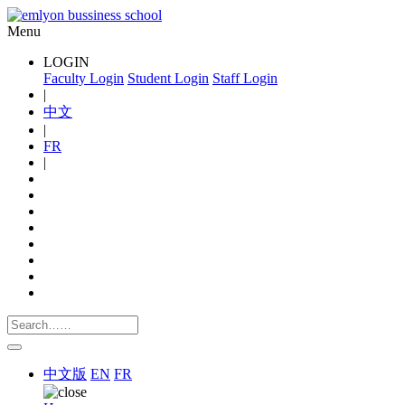
Menu
LOGIN
Faculty Login
Student Login
Staff Login
|
中文
|
FR
|
中文版
EN
FR