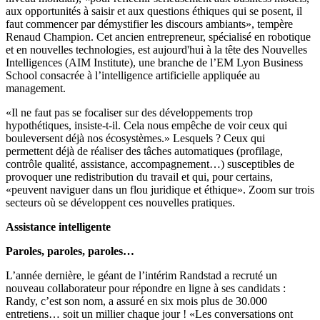
aux opportunités à saisir et aux questions éthiques qui se posent, il
faut commencer par démystifier les discours ambiants», tempère
Renaud Champion. Cet ancien entrepreneur, spécialisé en robotique
et en nouvelles technologies, est aujourd'hui à la tête des Nouvelles
Intelligences (AIM Institute), une branche de l’EM Lyon Business
School consacrée à l’intelligence artificielle appliquée au
management.
«Il ne faut pas se focaliser sur des développements trop
hypothétiques, insiste-t-il. Cela nous empêche de voir ceux qui
bouleversent déjà nos écosystèmes.» Lesquels ? Ceux qui
permettent déjà de réaliser des tâches automatiques (profilage,
contrôle qualité, assistance, accompagnement…) susceptibles de
provoquer une redistribution du travail et qui, pour certains,
«peuvent naviguer dans un flou juridique et éthique». Zoom sur trois
secteurs où se développent ces nouvelles pratiques.
Assistance intelligente
Paroles, paroles, paroles…
L’année dernière, le géant de l’intérim Randstad a recruté un
nouveau collaborateur pour répondre en ligne à ses candidats :
Randy, c’est son nom, a assuré en six mois plus de 30.000
entretiens… soit un millier chaque jour ! «Les conversations ont