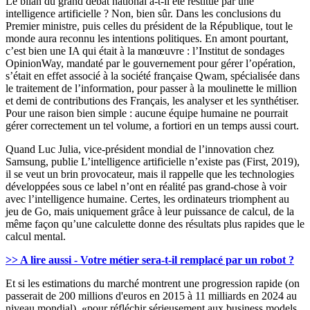
Le bilan du grand débat national a-t-il été restitué par une
intelligence artificielle ? Non, bien sûr. Dans les conclusions du
Premier ministre, puis celles du président de la République, tout le
monde aura reconnu les intentions politiques. En amont pourtant,
c’est bien une IA qui était à la manœuvre : l’Institut de sondages
OpinionWay, mandaté par le gouvernement pour gérer l’opération,
s’était en effet associé à la société française Qwam, spécialisée dans
le traitement de l’information, pour passer à la moulinette le million
et demi de contributions des Français, les analyser et les synthétiser.
Pour une raison bien simple : aucune équipe humaine ne pourrait
gérer correctement un tel volume, a fortiori en un temps aussi court.
Quand Luc Julia, vice-président mondial de l’innovation chez
Samsung, publie L’intelligence artificielle n’existe pas (First, 2019),
il se veut un brin provocateur, mais il rappelle que les technologies
développées sous ce label n’ont en réalité pas grand-chose à voir
avec l’intelligence humaine. Certes, les ordinateurs triomphent au
jeu de Go, mais uniquement grâce à leur puissance de calcul, de la
même façon qu’une calculette donne des résultats plus rapides que le
calcul mental.
>> A lire aussi - Votre métier sera-t-il remplacé par un robot ?
Et si les estimations du marché montrent une progression rapide (on
passerait de 200 millions d'euros en 2015 à 11 milliards en 2024 au
niveau mondial), «pour réfléchir sérieusement aux business models,